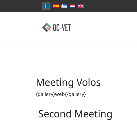
Välj ditt språk
Meeting Volos
{gallery}web{/gallery}
Second Meeting